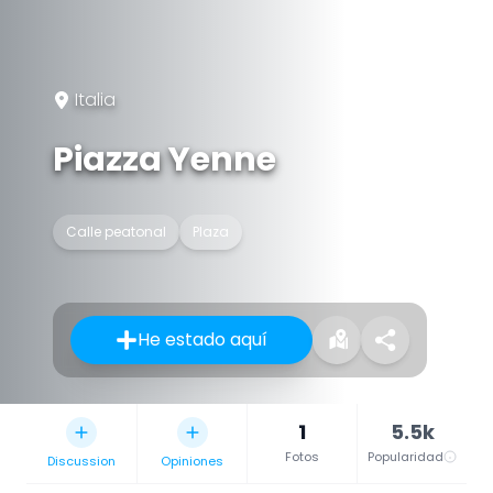
Italia
Piazza Yenne
Calle peatonal
Plaza
He estado aquí
1
5.5k
Fotos
Popularidad
Discussion
Opiniones