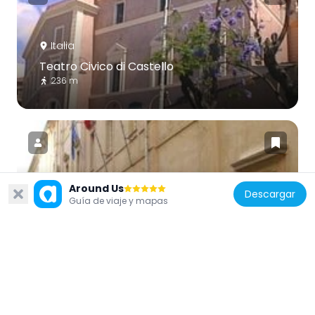
Italia
Teatro Civico di Castello
236 m
Around Us
Descargar
Italia
Guía de viaje y mapas
Palazzo dell'Università
122 m