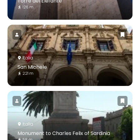
Torre del Elefante
126 m
Italia
San Michele
221 m
Italia
Monument to Charles Felix of Sardinia
58 m