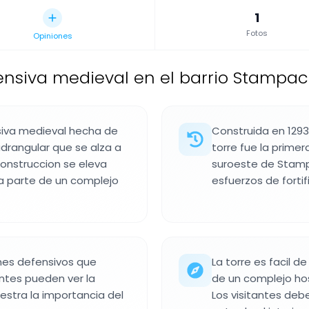
1
Fotos
Opiniones
ensiva medieval en el barrio Stampace, 
siva medieval hecha de
Construida en 1293 
adrangular que se alza a
torre fue la primer
construccion se eleva
suroeste de Stampa
 parte de un complejo
esfuerzos de fortif
nes defensivos que
La torre es facil d
antes pueden ver la
de un complejo hosp
uestra la importancia del
Los visitantes deb