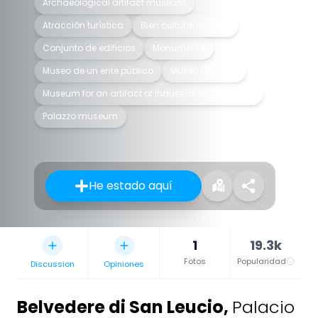
Archaeological artifact museum
Atracción turística
Bien cultural italiano
Conjunto de edificios
Monumento
Museo de un ente público
Museo religioso
Museum for an artifact of industrial archaeology
Palazzo museum
He estado aquí
1
19.3k
Fotos
Popularidad
Discussion
Opiniones
Belvedere di San Leucio
,
Palacio