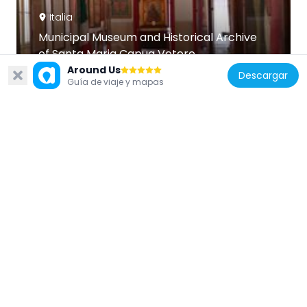
Italia
Municipal Museum and Historical Archive
of Santa Maria Capua Vetere
5 km
Around Us
Descargar
Guía de viaje y mapas
Italia
San Lorenzo Martire
3.1 km