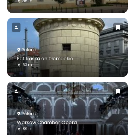
216 m
Polonia
Fat Kaśka on Tłomackie
153 m
Polonia
Warsaw Chamber Opera
186 m