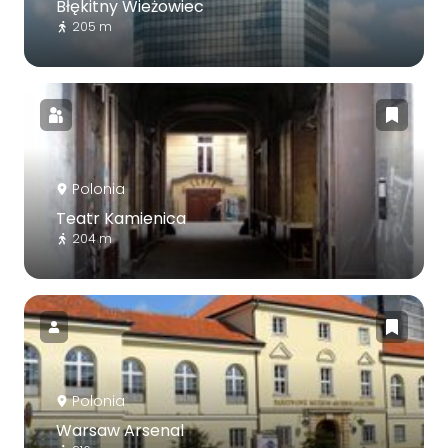
Błękitny Wieżowiec
205 m
Polonia
Teatr Kamienica
204 m
Polonia
Warsaw Arsenal