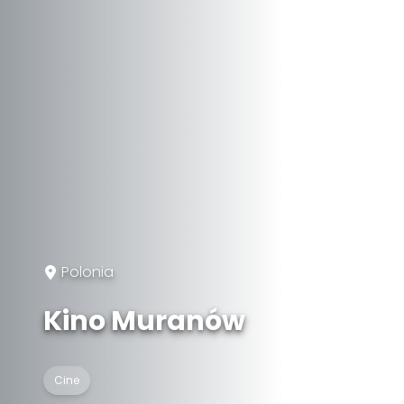
Polonia
Kino Muranów
Cine