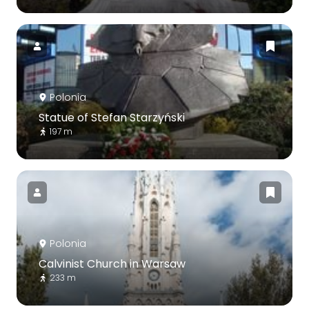
Polonia
Statue of Stefan Starzyński
197 m
Polonia
Calvinist Church in Warsaw
233 m