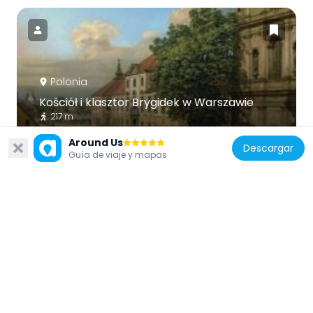
Polonia
Kościół i klasztor Brygidek w Warszawie
217 m
Around Us
Descargar
Guía de viaje y mapas
Polonia
Dzialynski Palace
152 m