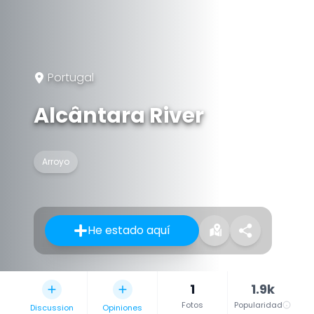
Portugal
Alcântara River
Arroyo
He estado aquí
1
1.9k
Fotos
Popularidad
Discussion
Opiniones