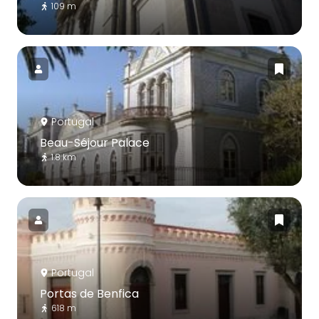
109 m
Portugal
Beau-Séjour Palace
1.8 km
Portugal
Portas de Benfica
618 m