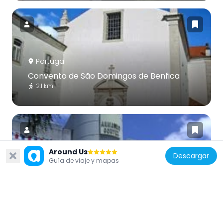
Portugal
Convento de São Domingos de Benfica
2.1 km
Around Us
Descargar
Guía de viaje y mapas
Portugal
Teatro Armando Cortez
1.5 km