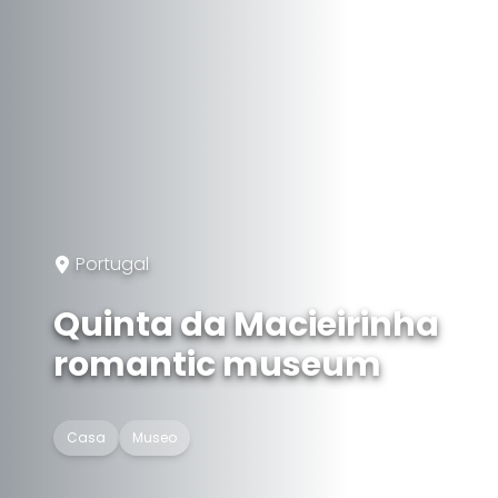
Portugal
Quinta da Macieirinha
romantic museum
Casa
Museo