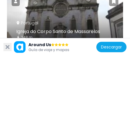
Portugal
Igreja do Corpo Santo de Massarelos
248 m
Around Us
Descargar
Guía de viaje y mapas
Portugal
Terenas palace
317 m