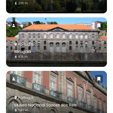
235 m
Portugal
Miragaia
676 m
Portugal
Museo Nacional Soares dos Reis
580 m