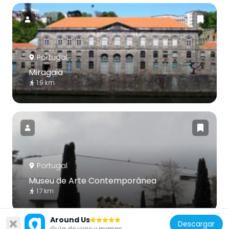
Portugal
Miragaia
1.9 km
Portugal
Museu de Arte Contemporânea
1.7 km
Around Us
Descargar
Guía de viaje y mapas