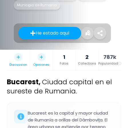
Municipio de Rumania
He estado aquí
1
2
787k
Fotos
Collections
Popularidad
Discussion
Opiniones
Bucarest
,
Ciudad capital en el
sureste de Rumania.
Bucarest es la capital y mayor ciudad
de Rumanía a orillas del Dâmbovița. El
área urbana se extiende por terreno