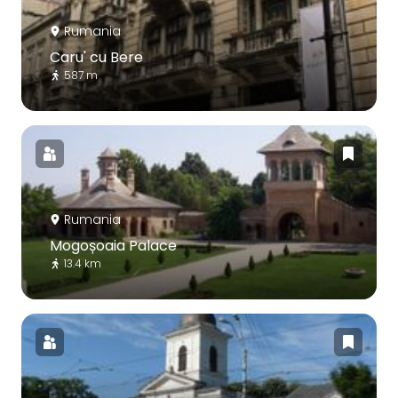
Rumania
Caru' cu Bere
587 m
Rumania
Mogoșoaia Palace
13.4 km