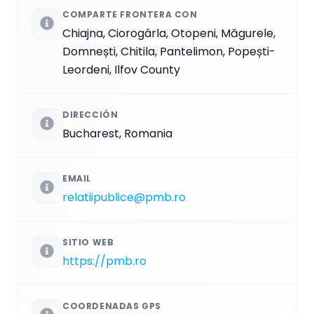
COMPARTE FRONTERA CON
Chiajna, Ciorogârla, Otopeni, Măgurele,
Domnești, Chitila, Pantelimon, Popești-
Leordeni, Ilfov County
DIRECCIÓN
Bucharest, Romania
EMAIL
relatiipublice@pmb.ro
SITIO WEB
https://pmb.ro
COORDENADAS GPS