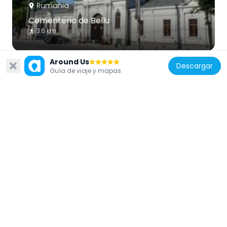
Rumania
Cementerio de Bellu
3.6 km
Around Us
Descargar
Guía de viaje y mapas
Rumania
“Grigore Antipa” National Museum of
Natural History
2.4 km