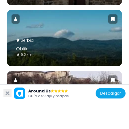
Serbia
Oblik
9.2 km
Around Us
Descargar
Guía de viaje y mapas
Serbia
Église de la Transfiguration de Stubal
15.1 km