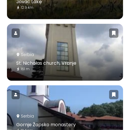
Jovac Lake
12.9 km
Serbia
St. Nicholas church, Vranje
161 m
Serbia
Gornje Žapsko monastery