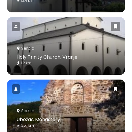
13.4 km
Serbia
Holy Trinity Church, Vranje
1.2 km
Serbia
Ubožac Monastery
25.1 km