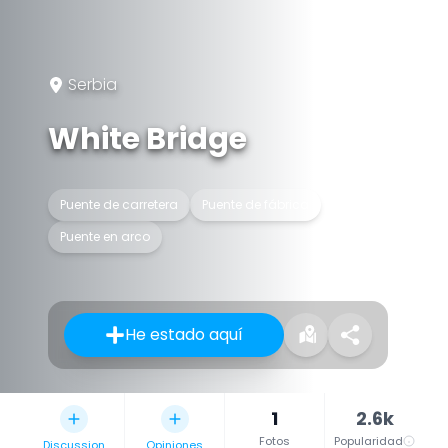
Serbia
White Bridge
Puente de carretera
Puente de fábrica
Puente en arco
He estado aquí
1
2.6k
Fotos
Popularidad
Discussion
Opiniones