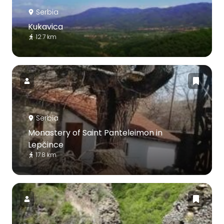
Serbia
Kukavica
12.7 km
Serbia
Monastery of Saint Panteleimon in
Lepčince
17.8 km