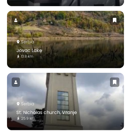
Serbia
Jovac Lake
13.8 km
Serbia
St. Nicholas church, Vranje
25.9 km