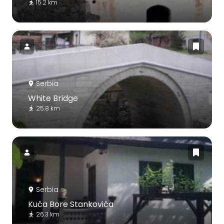
15.2 km
Serbia
White Bridge
25.8 km
Serbia
Kuća Bore Stankovića
26.3 km