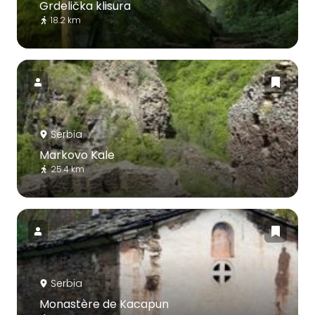
Grdelička klisura
18.2 km
Serbia
Markovo Kale
25.4 km
Serbia
Monastère de Kacapun