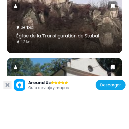
Serbia
Église de la Transfiguration de Stubal
11.2 km
Around Us
Descargar
Guía de viaje y mapas
Serbia
Ораовачки манастир
22.6 km