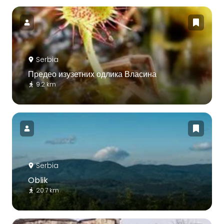
Serbia
Предео изузетних одлика Власина
9.2 km
Serbia
Oblik
20.7 km