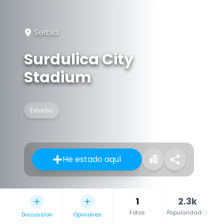
Serbia
Surdulica City
Stadium
Estadio
He estado aquí
1
2.3k
Fotos
Popularidad
Discussion
Opiniones