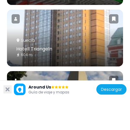
Suecia
Hotell Triangeln
604 m
Around Us
Descargar
Guía de viaje y mapas
Suecia
Iglesia de Nuestro Salvador
229 m