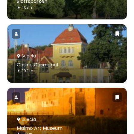
Slottsparken
408 m
Suecia
Casino Cosmopol
392 m
Suecia
Malmö Art Museum