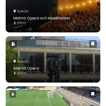
Suecia
Malmö Opera och Musikteater
379 m
Suecia
Malmö Opera
400 m