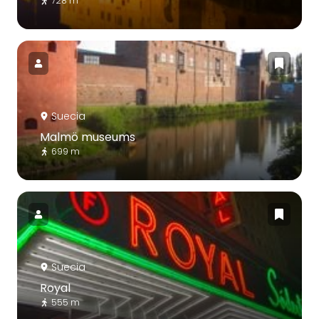
728 m
Suecia
Malmö museums
699 m
Suecia
Royal
555 m