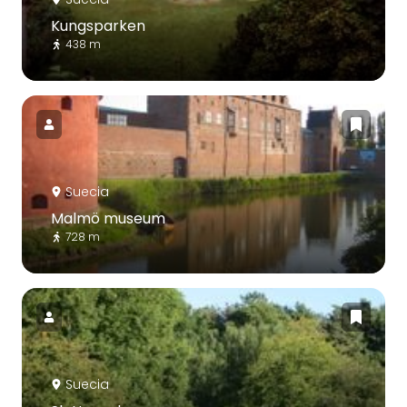
Kungsparken
438 m
Suecia
Malmö museum
728 m
Suecia