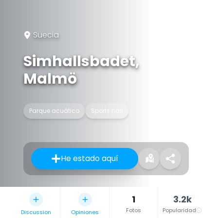
Suecia
Simhallsbadet,
Malmö
Parque acuático
Sports hall
He estado aquí
1
3.2k
Fotos
Popularidad
Discussion
Opiniones