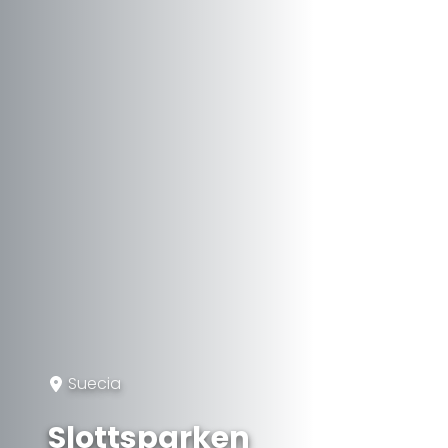
Suecia
Slottsparken