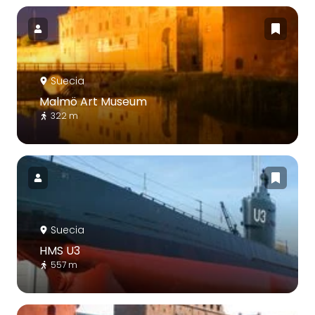
Suecia
Malmö Art Museum
322 m
Suecia
HMS U3
557 m