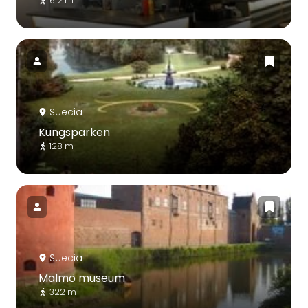
612 m
Suecia
Kungsparken
128 m
Suecia
Malmö museum
322 m