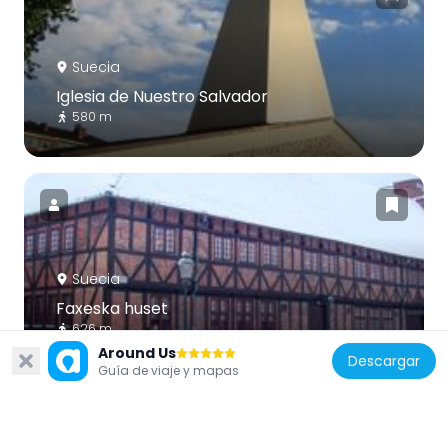
Suecia
Iglesia de Nuestro Salvador
580 m
Suecia
Faxeska huset
626 m
Around Us
Descargar
Guía de viaje y mapas