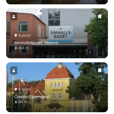
Suecia
Simhallsbadet, Malmö
408 m
Suecia
Casino Cosmopol
146 m