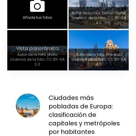
Autor de la foto: Tristan Surtel
Añade tus fotos
Licencia de la foto: CC BY-SA
4.0
Vista panorámica
Autor de la foto: jikatu
Autor de la foto: The wub
Licencia de la foto: CC BY-SA
Licencia de la foto: CC BY-SA
2.0
4.0
Ciudades más
pobladas de Europa:
clasificación de
capitales y metrópoles
por habitantes