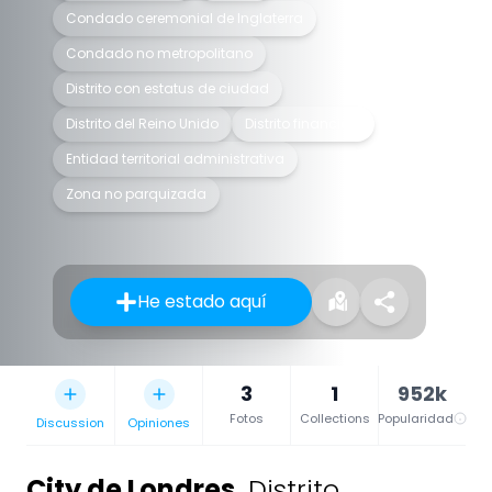
Condado ceremonial de Inglaterra
Condado no metropolitano
Distrito con estatus de ciudad
Distrito del Reino Unido
Distrito financiero
Entidad territorial administrativa
Zona no parquizada
He estado aquí
3
1
952k
Fotos
Collections
Popularidad
Discussion
Opiniones
City de Londres
,
Distrito