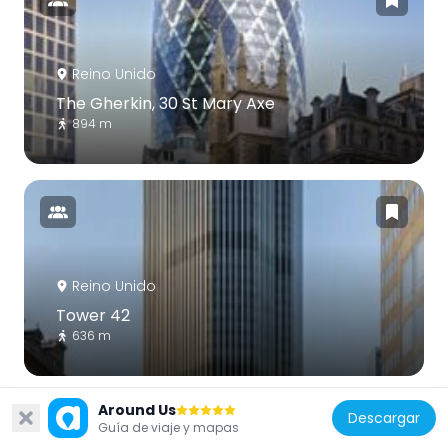
Reino Unido
The Gherkin, 30 St Mary Axe
894 m
Reino Unido
Tower 42
636 m
Around Us
Descargar
Guía de viaje y mapas