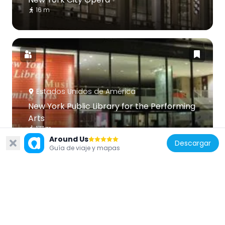
16 m
Estados Unidos de América
New York Public Library for the Performing
Arts
177 m
Around Us
Descargar
Guía de viaje y mapas
Estados Unidos de América
American Folk Art Museum