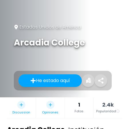
Estados Unidos de América
Arcadia College
He estado aquí
1
2.4k
Fotos
Popularidad
Discussion
Opiniones