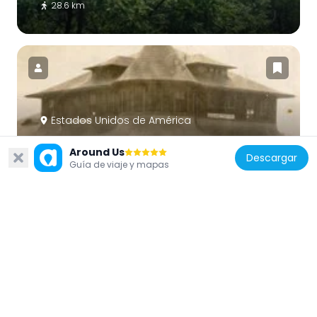
28.6 km
Estados Unidos de América
Bonne Terre Depot
Around Us
38 km
Descargar
Guía de viaje y mapas
Estados Unidos de América
Immanuel Evangelical Lutheran Church
4.9 km