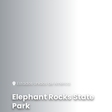
Estados Unidos de América
Elephant Rocks State
Park