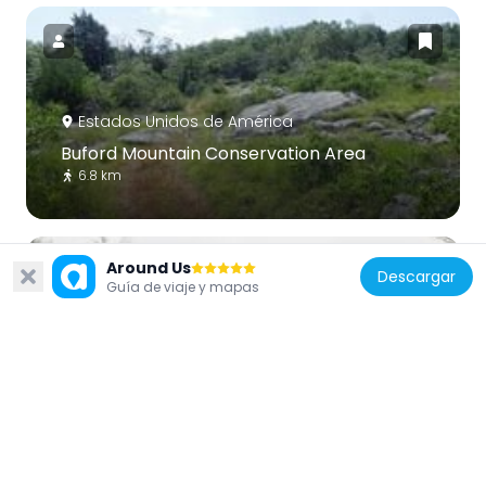
Estados Unidos de América
Buford Mountain Conservation Area
6.8 km
Around Us
Descargar
Guía de viaje y mapas
Estados Unidos de América
Presbyterian Orphanage of Missouri
27.1 km