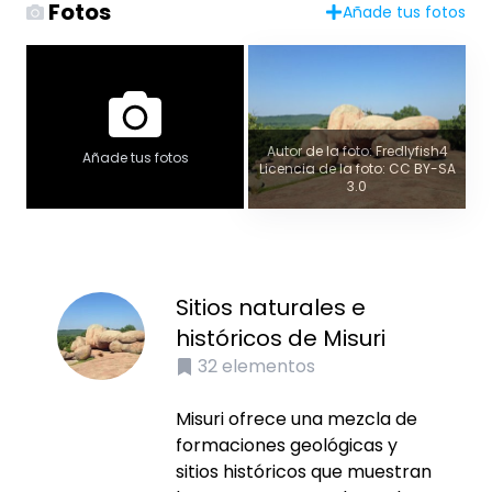
Fotos
Añade tus fotos
Autor de la foto: Fredlyfish4
Añade tus fotos
Licencia de la foto: CC BY-SA
3.0
Sitios naturales e
históricos de Misuri
32
elementos
Misuri ofrece una mezcla de
formaciones geológicas y
sitios históricos que muestran