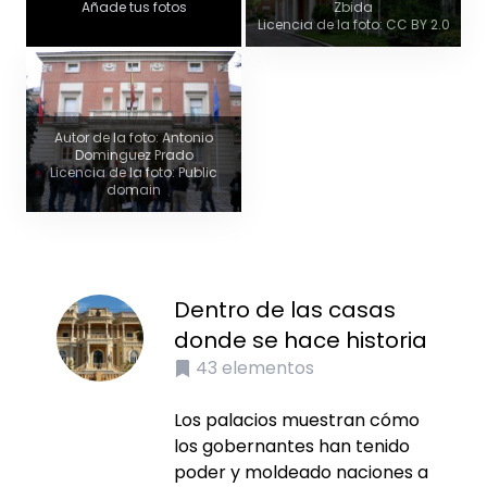
Añade tus fotos
Zbida
Licencia de la foto: CC BY 2.0
Autor de la foto: Antonio
Dominguez Prado
Licencia de la foto: Public
domain
Dentro de las casas
donde se hace historia
43
elementos
Los palacios muestran cómo
los gobernantes han tenido
poder y moldeado naciones a