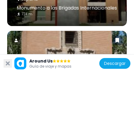
Monumento a las Brigadas Internacionales
774 m
Around Us
España
Descargar
Guía de viaje y mapas
Puerta de la Latina
651 m
España