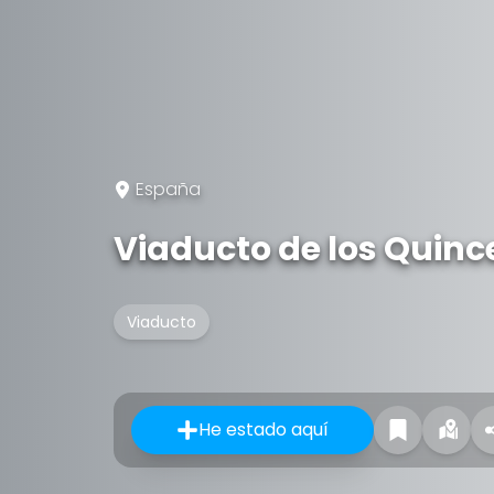
España
Viaducto de los Quinc
Viaducto
He estado aquí