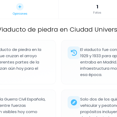
1
Fotos
Opiniones
Viaducto de piedra en Ciudad Universi
aducto de piedra en la
El viaducto fue con
ue cruzan el arroyo
1929 y 1933 para a
erentes partes de la
entraba en Madrid.
izan aún hoy para el
infraestructura mo
esa época.
a Guerra Civil Española,
Solo dos de los qu
entre fuerzas
vehicular y peatona
 visibles hoy como
propósitos incluy