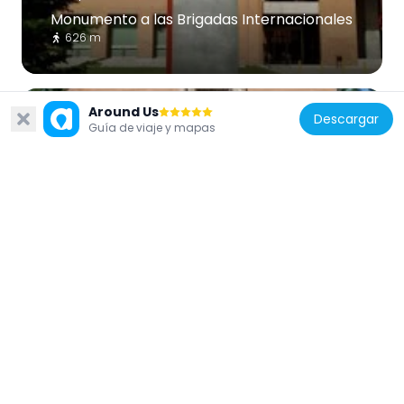
Monumento a las Brigadas Internacionales
626 m
Around Us
Descargar
Guía de viaje y mapas
España
Puerta de la Latina
690 m
España
Alfonso XIII