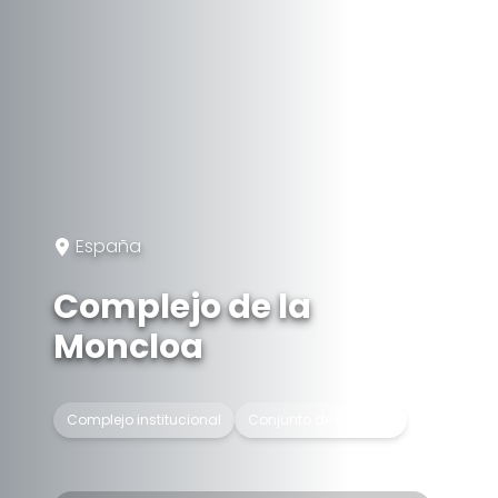
España
Complejo de la
Moncloa
Complejo institucional
Conjunto de edificios