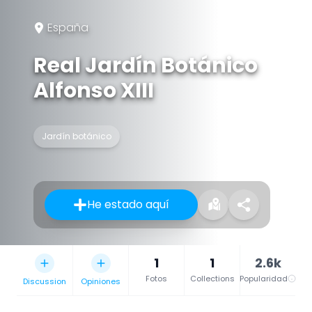
España
Real Jardín Botánico
Alfonso XIII
Jardín botánico
He estado aquí
1
1
2.6k
Fotos
Collections
Popularidad
Discussion
Opiniones