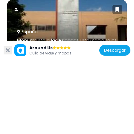
España
Monumento a las Brigadas Internacionales
477 m
Around Us
Descargar
Guía de viaje y mapas
España
Alfonso XIII
85 m