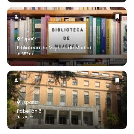
España
Biblioteca de Mujeres de Madrid
857 m
España
Pabellón 8
538 m