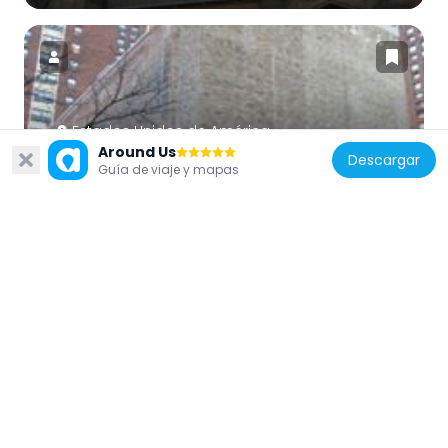
Estados Unidos de América
Around Us
Substation 219
Descargar
Guía de viaje y mapas
289 m
Estados Unidos de América
Aaron Davis Hall
630 m