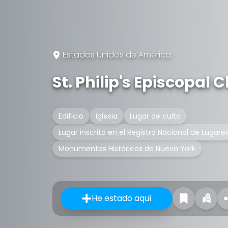
Estados Unidos de América
St. Philip's Episcopal 
Edificio
Iglesia
Lugar de culto
Lugar inscrito en el Registro Nacional de Lugares
Monumentos Históricos de Nueva York
He estado aquí