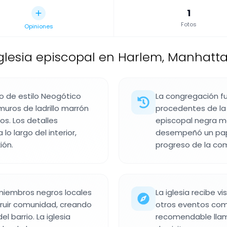
1
Fotos
Opiniones
glesia episcopal en Harlem, Manhatta
cio de estilo Neogótico
La congregación fu
uros de ladrillo marrón
procedentes de la 
os. Los detalles
episcopal negra má
lo largo del interior,
desempeñó un pape
ión.
progreso de la co
miembros negros locales
La iglesia recibe v
truir comunidad, creando
otros eventos comu
l barrio. La iglesia
recomendable llama