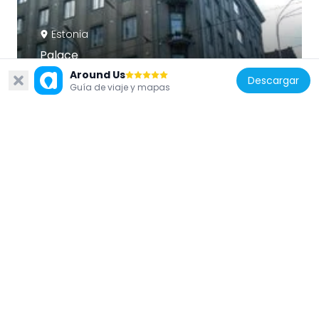
Estonia
Palace
39 m
Around Us
Descargar
Guía de viaje y mapas
Estonia
Kawe kelder
118 m