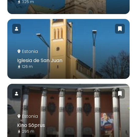
325 m
Estonia
Iglesia de San Juan
126 m
Estonia
Kino Sõprus
295 m