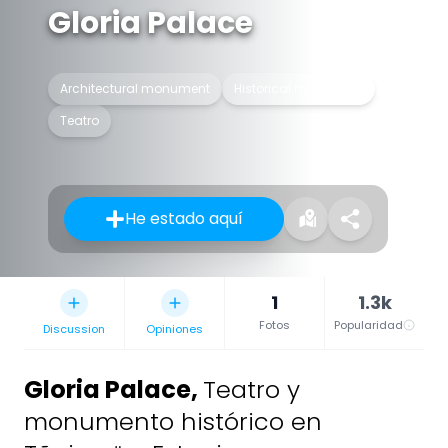
Gloria Palace
Architectural monument
Historical monument
Teatro
He estado aquí
1
1.3k
Fotos
Popularidad
Discussion
Opiniones
Gloria Palace
,
Teatro y
monumento histórico en