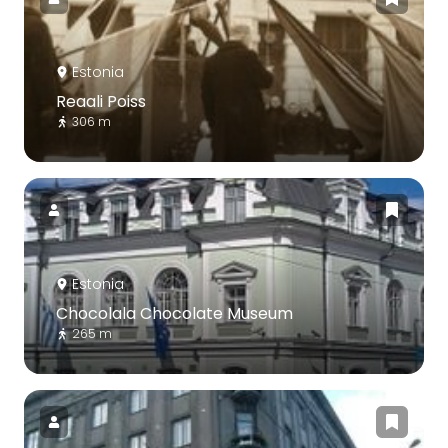
Estonia
Reaali Poiss
306 m
Estonia
Chocolala Chocolate Museum
265 m