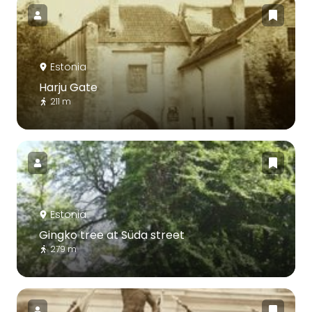
Estonia
Harju Gate
211 m
Estonia
Gingko tree at Süda street
279 m