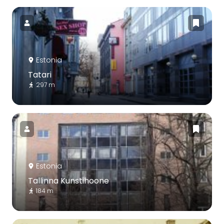
Estonia
Tatari
297 m
Estonia
Tallinna Kunstihoone
184 m