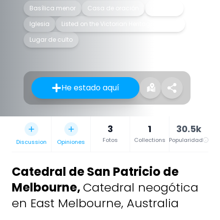
Basílica menor
Casa de oración
Catedral
Iglesia
Listed on the Victorian Heritage Register
Lugar de culto
He estado aquí
3
1
30.5k
Fotos
Collections
Popularidad
Discussion
Opiniones
Catedral de San Patricio de
Melbourne
,
Catedral neogótica
en East Melbourne, Australia