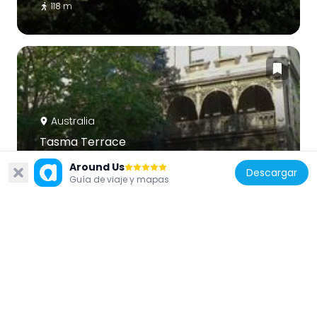
118 m
Australia
Tasma Terrace
177 m
Around Us
Descargar
Guía de viaje y mapas
Australia
Baptist Church House
196 m