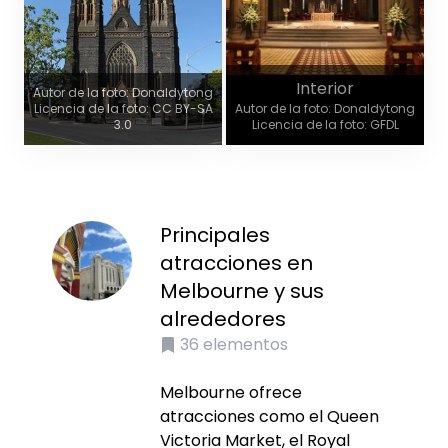
Interior
Autor de la foto: Donaldytong
Licencia de la foto: CC BY-SA
Autor de la foto: Donaldytong
3.0
Licencia de la foto: GFDL
Principales
atracciones en
Melbourne y sus
alrededores
36
elementos
Melbourne ofrece
atracciones como el Queen
Victoria Market, el Royal