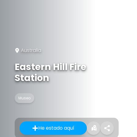
Australia
Eastern Hill Fire
Station
Museo
He estado aquí