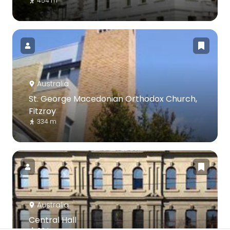
454 m
Australia
St. George Macedonian Orthodox Church,
Fitzroy
334 m
Australia
Central Hall