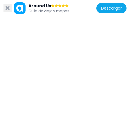
224 m
Around Us
Descargar
Guía de viaje y mapas
Australia
T. F. Much Ballroom
215 m
Australia
Devonshire Arms Hotel
193 m