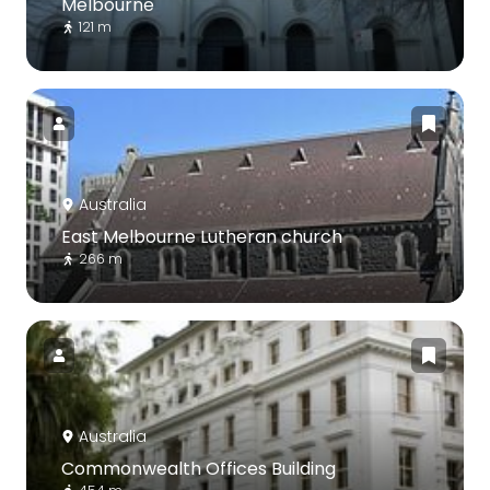
Melbourne
121 m
Australia
East Melbourne Lutheran church
266 m
Australia
Commonwealth Offices Building