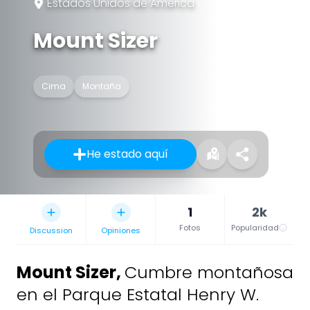
Estados Unidos de América
Mount Sizer
Cima
Montaña
He estado aquí
1
2k
Fotos
Popularidad
Discussion
Opiniones
Mount Sizer
,
Cumbre montañosa
en el Parque Estatal Henry W.