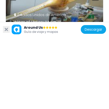
Estados Unidos de América
Wings of History Museum
17 km
Around Us
Descargar
Guía de viaje y mapas
Estados Unidos de América
Coudé Auxiliary Telescope
18.1 km