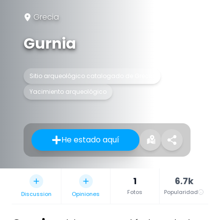
Grecia
Gurnia
Sitio arqueológico catalogado de Grecia
Yacimiento arqueológico
He estado aquí
1
6.7k
Fotos
Popularidad
Discussion
Opiniones