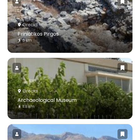
Grecia
Priniátikos Pirgos
6 km
Grecia
Archaeological Museum
11.8 km