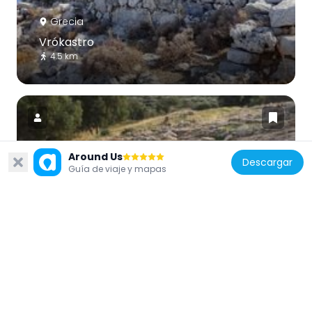
Grecia
Vrókastro
4.5 km
Around Us
Descargar
Grecia
Guía de viaje y mapas
Vasiliki Minoan site
3.5 km