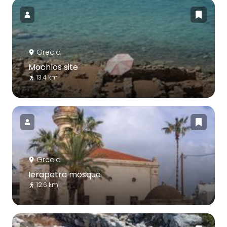
Grecia
Mochlos site
13.4 km
Grecia
Ierapetra mosque
12.6 km