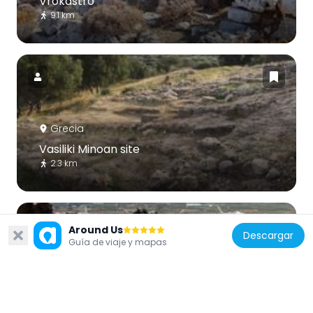
Vrókastro
9.1 km
Grecia
Vasiliki Minoan site
2.3 km
Around Us
Descargar
Guía de viaje y mapas
Grecia
Chalasmenos
416 m