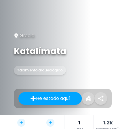
Grecia
Katalímata
Yacimiento arqueológico
He estado aquí
1
1.2k