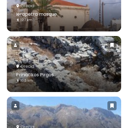
Grecia
Ierapetra mosque
12.7 km
Grecia
Priniátikos Pirgos
10.6 km
Grecia