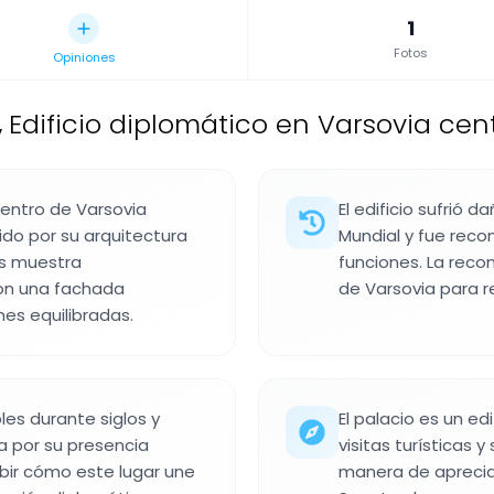
1
Fotos
Opiniones
,
Edificio diplomático en Varsovia cent
centro de Varsovia
El edificio sufrió
ido por su arquitectura
Mundial y fue reco
os muestra
funciones. La reco
con una fachada
de Varsovia para r
es equilibradas.
bles durante siglos y
El palacio es un e
ka por su presencia
visitas turísticas 
bir cómo este lugar une
manera de apreciar