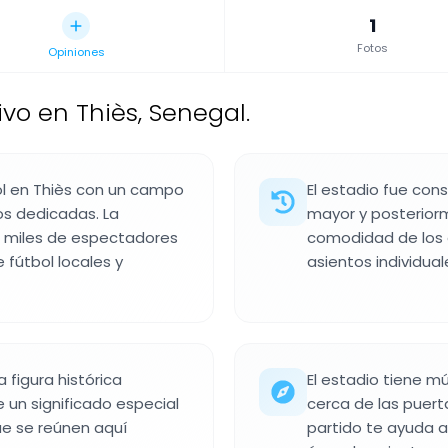
1
Fotos
Opiniones
ivo en Thiès, Senegal.
bol en Thiès con un campo
El estadio fue con
os dedicadas. La
mayor y posterior
s miles de espectadores
comodidad de los 
fútbol locales y
asientos individual
a figura histórica
El estadio tiene m
e un significado especial
cerca de las puert
que se reúnen aquí
partido te ayuda a