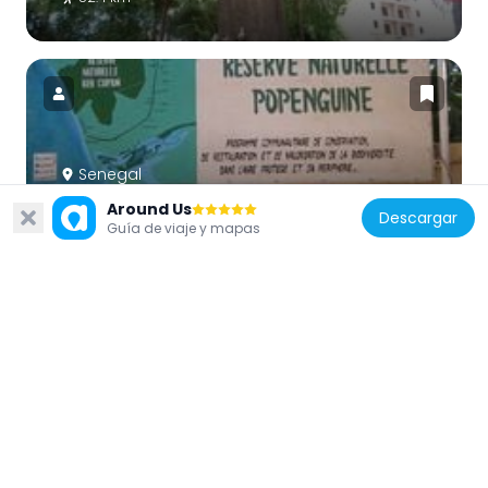
Senegal
Réserve naturelle de Popenguine
Around Us
Descargar
Guía de viaje y mapas
15.9 km
Senegal
Primature
52.2 km