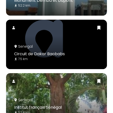
Monument Demba et Dupont
52.2 km
Senegal
Circuit de Dakar Baobabs
7.5 km
Senegal
Institut français Sénégal
52.4 km