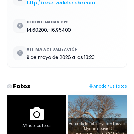
http://reservedebandia.com
COORDENADAS GPS
14.60200,-16.95400
ÚLTIMA ACTUALIZACIÓN
9 de mayo de 2026 a las 13:23
Fotos
Añade tus fotos
Autor de la foto: Myriam Louviot
Añade tus fotos
(MyriamLouviot)
Licencia de la foto: CC BY 3.0