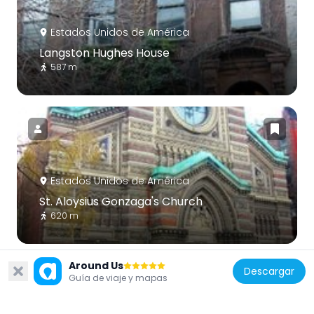
Estados Unidos de América
Langston Hughes House
587 m
Estados Unidos de América
St. Aloysius Gonzaga's Church
620 m
Around Us
Descargar
Guía de viaje y mapas