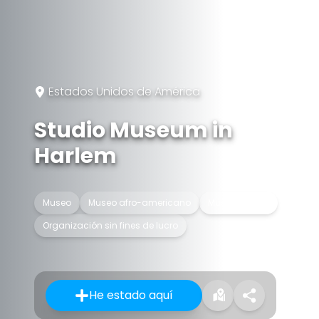
Estados Unidos de América
Studio Museum in
Harlem
Museo
Museo afro-americano
Museo de arte
Organización sin fines de lucro
He estado aquí