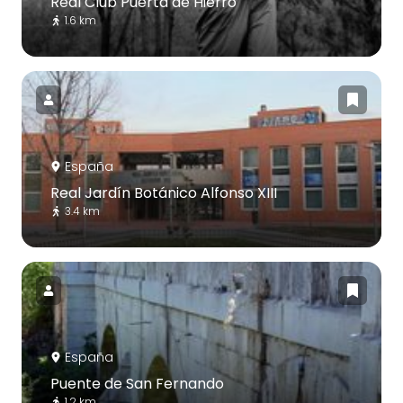
Real Club Puerta de Hierro
1.6 km
España
Real Jardín Botánico Alfonso XIII
3.4 km
España
Puente de San Fernando
1.2 km