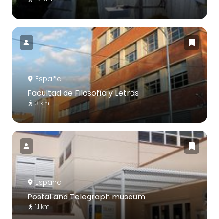
España
Facultad de Filosofía y Letras
3 km
España
Postal and Telegraph museum
1.1 km