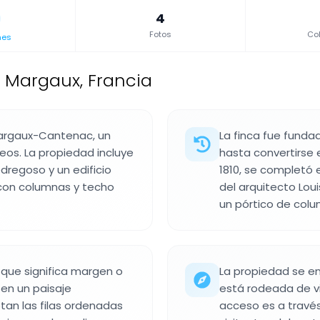
4
Fotos
Col
nes
 Margaux, Francia
argaux-Cantenac, un
La finca fue fundada
eos. La propiedad incluye
hasta convertirse 
dregoso y un edificio
1810, se completó e
o con columnas y techo
del arquitecto Lou
un pórtico de colu
 que significa margen o
La propiedad se en
 en un paisaje
está rodeada de vi
tan las filas ordenadas
acceso es a través