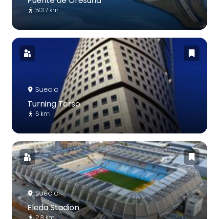
Puente de Oresund
513.7 km
Suecia
Turning Torso
6 km
Suecia
Eleda Stadion
2.8 km