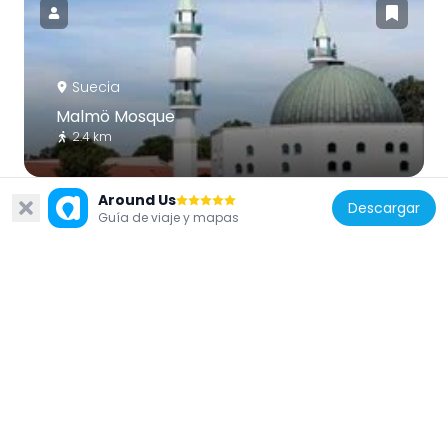
Suecia
Malmö Mosque
2.4 km
Around Us
Descargar
Guía de viaje y mapas
Suecia
Folkets park
3.4 km