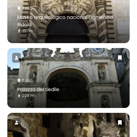
Italia
Museo arqueológico nacional Domenico
Ridola
357 m
Italia
Palazzo del Sedile
229 m