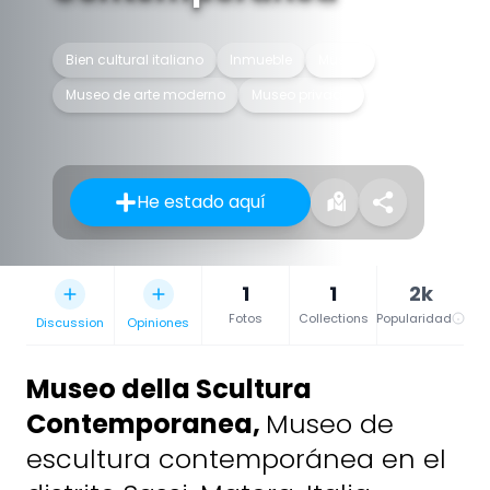
Bien cultural italiano
Inmueble
Museo
Museo de arte moderno
Museo privado
He estado aquí
1
1
2k
Fotos
Collections
Popularidad
Discussion
Opiniones
Museo della Scultura
Contemporanea
,
Museo de
escultura contemporánea en el