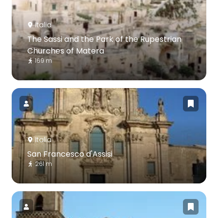
Italia
The Sassi and the Park of the Rupestrian
Churches of Matera
169 m
Italia
San Francesco d'Assisi
261 m