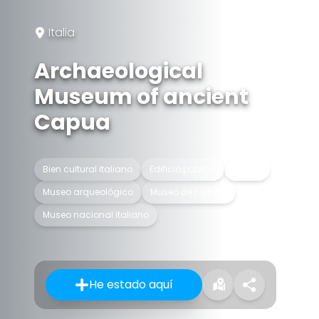
Italia
Archaeological
Museum of ancient
Capua
Bien cultural italiano
Edificio público
Museo
Museo arqueológico
Museo de historia
Museo nacional italiano
He estado aquí