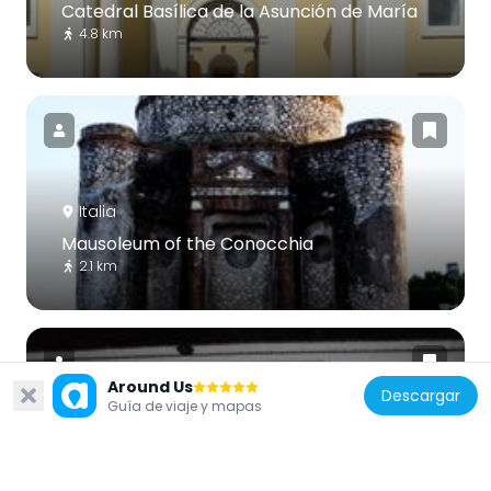
Catedral Basílica de la Asunción de María
4.8 km
Italia
Mausoleum of the Conocchia
2.1 km
Around Us
Descargar
Guía de viaje y mapas
Italia
Santa Maria Capua Vetere Gladiator