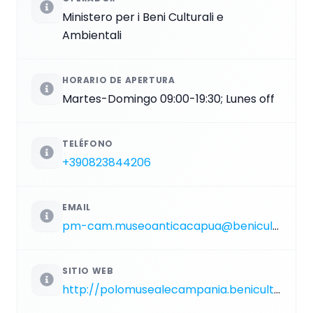
Ministero per i Beni Culturali e
Ambientali
HORARIO DE APERTURA
Martes-Domingo 09:00-19:30; Lunes off
TELÉFONO
+390823844206
EMAIL
pm-cam.museoanticacapua@beniculturali.it
SITIO WEB
http://polomusealecampania.beniculturali.it/index.php/il-museo-e-mitreo