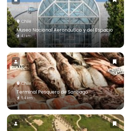
Chile
Museo Nacional Aeronáutico y del Espacio
4.1 km
Chile
Terminal Pesquero de Santiago
5.4 km