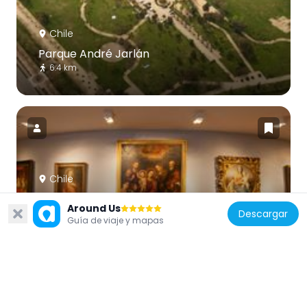
Chile
Parque André Jarlán
6.4 km
Chile
Museo del Carmen de Maipú
Around Us
3 km
Descargar
Guía de viaje y mapas