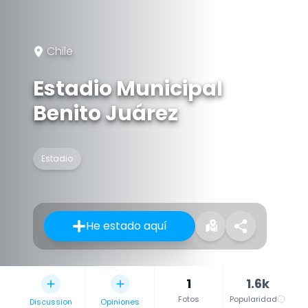
Chile
Estadio Municipal
Benito Juárez
Estadio
He estado aquí
1
1.6k
Fotos
Popularidad
Discussion
Opiniones