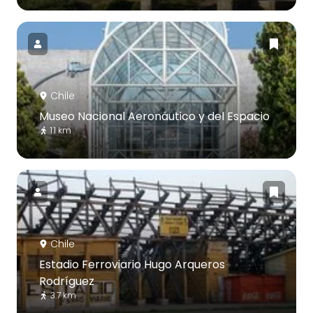
Chile
Museo Nacional Aeronáutico y del Espacio
1.1 km
Chile
Estadio Ferroviario Hugo Arqueros
Rodríguez
3.7 km