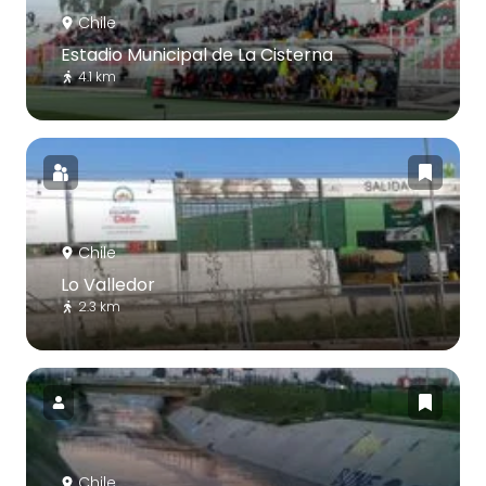
Chile
Estadio Municipal de La Cisterna
4.1 km
Chile
Lo Valledor
2.3 km
Chile