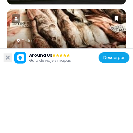
Chile
Terminal Pesquero de Santiago
Around Us
4.5 km
Descargar
Guía de viaje y mapas
Chile
Parque André Jarlán
3.4 km