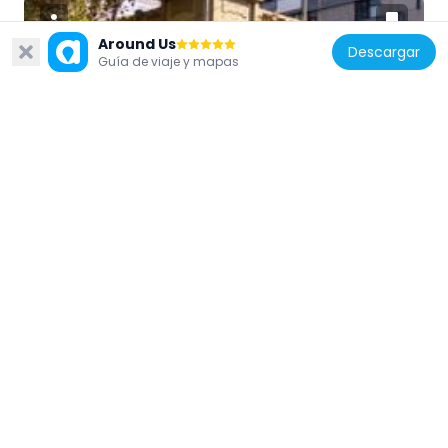
Around Us
Descargar
Guía de viaje y mapas
Australia
John Curtin Hotel
187 m
Australia
171 La Trobe Street
211 m