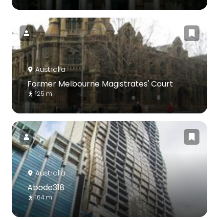
Australia
Former Melbourne Magistrates' Court
125 m
Australia
Abode318
164 m