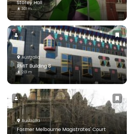
Storey Hall
301 m
Australia
RMIT Building 8
201 m
Australia
Former Melbourne Magistrates' Court