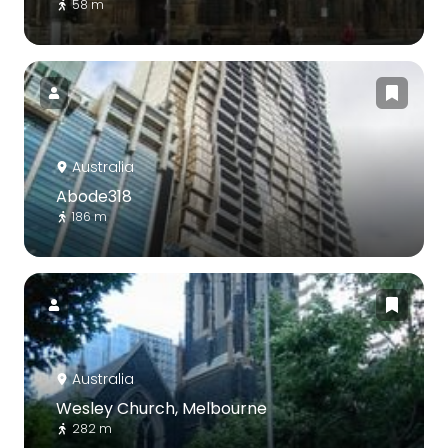
58 m
Australia
Abode318
186 m
Australia
Wesley Church, Melbourne
282 m