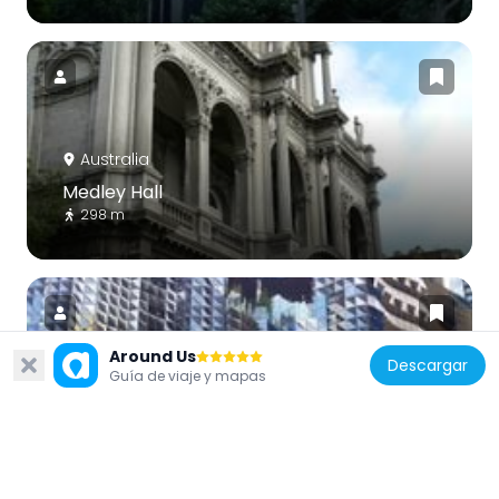
Australia
Medley Hall
298 m
Around Us
Descargar
Guía de viaje y mapas
Australia
RMIT Swanston Academic Building
285 m