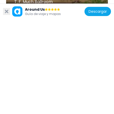
T. F. Much Ballroom
130 m
Around Us
Descargar
Guía de viaje y mapas
Australia
Napier Street Housing
328 m
Australia
Devonshire Arms Hotel