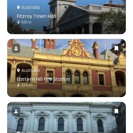
Australia
Fitzroy Town Hall
531 m
Australia
Eastern Hill Fire Station
334 m