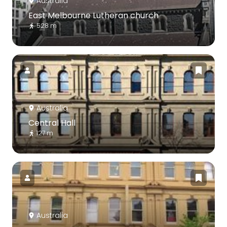
Australia
East Melbourne Lutheran church
528 m
Australia
Central Hall
127 m
Australia