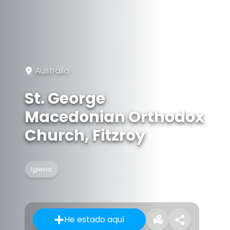
Australia
St. George
Macedonian Orthodox
Church, Fitzroy
Iglesia
He estado aquí