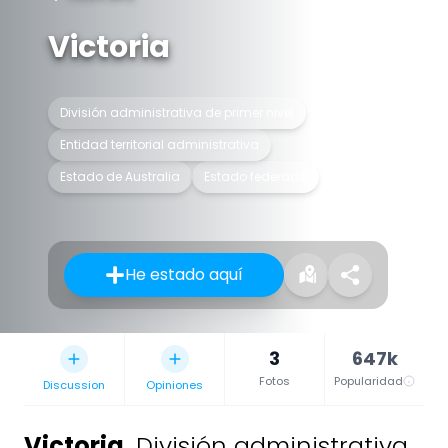
Victoria
División administrativa de primer nivel
Entidad territorial administrativa
Estado de Australia
Estado federado
He estado aquí
3
647k
Fotos
Popularidad
Discussion
Opiniones
Victoria
,
División administrativa