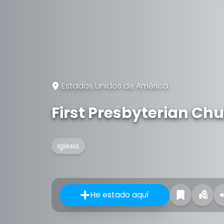
Estados Unidos de América
First Presbyterian Ch
Iglesia
He estado aquí