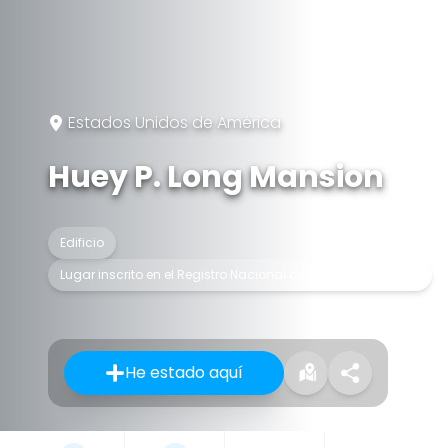
Estados Unidos de América
Huey P. Long Mansion
Edificio
Lugar inscrito en el Registro Nacional de Lugares Históricos
He estado aquí