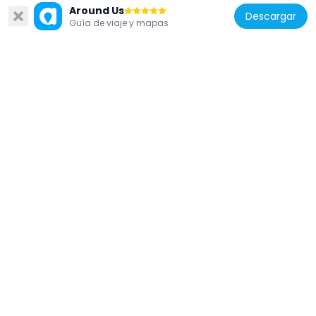
Around Us
Newcomb Art Gallery
Descargar
Guía de viaje y mapas
364 m
Estados Unidos de América
First Presbyterian Church of New Orleans
757 m
Estados Unidos de América
Union Bethel A.M.E. Church