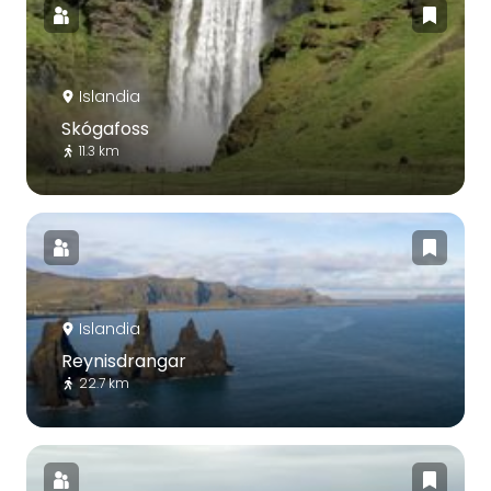
Islandia
Skógafoss
11.3 km
Islandia
Reynisdrangar
22.7 km