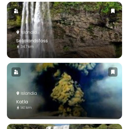
Islandia
Seljalandsfoss
34.7 km
Islandia
Katla
14.1 km