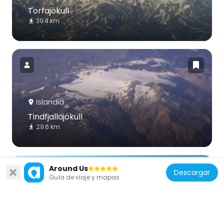
Torfajökull
39.4 km
Islandia
Tindfjallajökull
29.6 km
Around Us
Descargar
Guía de viaje y mapas
Islandia
Dyrhólaey