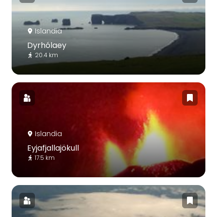
Islandia
Dyrhólaey
20.4 km
Islandia
Eyjafjallajökull
17.5 km