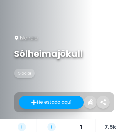
Islandia
Sólheimajökull
Glaciar
He estado aquí
1
7.5k