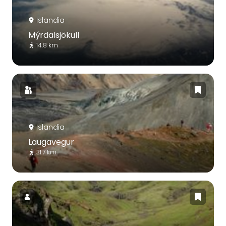
Islandia
Mýrdalsjökull
14.8 km
Islandia
Laugavegur
31.7 km