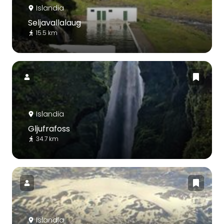
Islandia
Seljavallalaug
15.5 km
Islandia
Gljufrafoss
34.7 km
Islandia