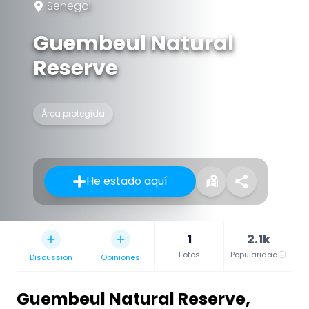
Senegal
Guembeul Natural
Reserve
Área protegida
He estado aquí
1
2.1k
Fotos
Popularidad
Discussion
Opiniones
Guembeul Natural Reserve
,