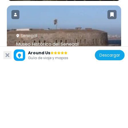
Senegal
Museo Histórico del Senegal
171.1 km
Around Us
Descargar
Guía de viaje y mapas
Senegal
Biffeche
31 km