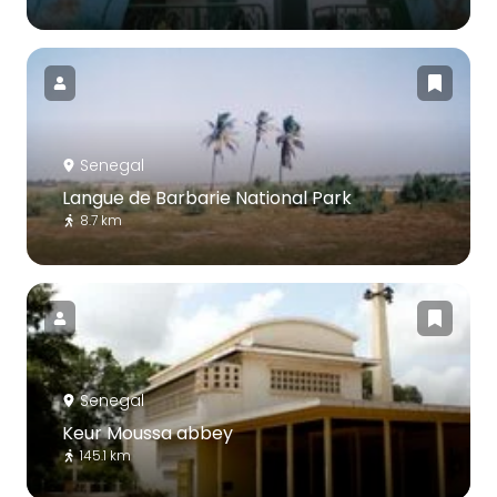
Senegal
Langue de Barbarie National Park
8.7 km
Senegal
Keur Moussa abbey
145.1 km