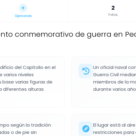
2
Fotos
Opiniones
o conmemorativo de guerra en Peace
ificio del Capitolio en el
Un oficial naval c
 varios niveles
Guerra Civil medi
 base varias figuras de
miembros de la mari
 diferentes alturas
durante varios años
iempo según la tradición
El lugar está al ai
das o de pie sin
restricciones para e