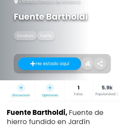
Estados Unidos de América
Fuente Bartholdi
Escultura
Fuente
He estado aquí
1
5.9k
Fotos
Popularidad
Discussion
Opiniones
Fuente Bartholdi
,
Fuente de
hierro fundido en Jardín